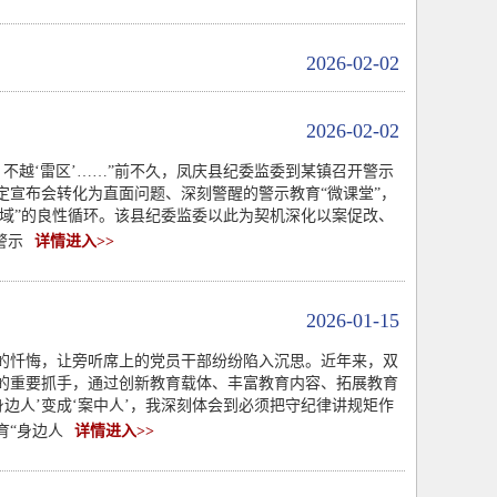
2026-02-02
2026-02-02
，不越‘雷区’……”前不久，凤庆县纪委监委到某镇召开警示
宣布会转化为直面问题、深刻警醒的警示教育“微课堂”，
一域”的良性循环。该县纪委监委以此为契机深化以案促改、
警示
详情进入>>
2026-01-15
的忏悔，让旁听席上的党员干部纷纷陷入沉思。近年来，双
的重要抓手，通过创新教育载体、丰富教育内容、拓展教育
身边人’变成‘案中人’，我深刻体会到必须把守纪律讲规矩作
育“身边人
详情进入>>