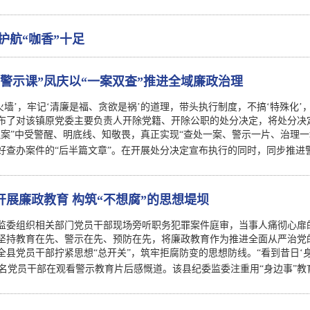
护航“咖香”十足
“警示课”凤庆以“一案双查”推进全域廉政治理
火墙’，牢记‘清廉是福、贪欲是祸’的道理，带头执行制度，不搞‘特殊化’
布了对该镇原党委主要负责人开除党籍、开除公职的处分决定，将处分决定
边案”中受警醒、明底线、知敬畏，真正实现“查处一案、警示一片、治理
好查办案件的“后半篇文章”。在开展处分决定宣布执行的同时，同步推进
开展廉政教育 构筑“不想腐”的思想堤坝
监委组织相关部门党员干部现场旁听职务犯罪案件庭审，当事人痛彻心扉
坚持教育在先、警示在先、预防在先，将廉政教育作为推进全面从严治党
全县党员干部拧紧思想“总开关”，筑牢拒腐防变的思想防线。“看到昔日‘
一名党员干部在观看警示教育片后感慨道。该县纪委监委注重用“身边事”教