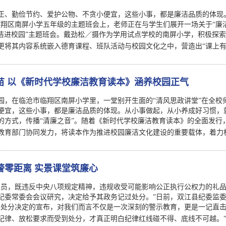
正、勤俭节约、爱护公物、不贪小便宜，这些小事，都是廉洁品质的体现
临翔区南屏小学五年级的主题班会上，老师正在与学生们展开一场关于“廉
廉洁进校园”主题班会。戴劲松／摄作为学用试点学校的南屏小学，积极探
更将其内容系统嵌入德育课程、班队活动与校园文化之中，营造出“课上
苗 以《新时代学校廉洁教育读本》涵养校园正气
园，在临沧市临翔区南屏小学里，一堂别开生面的“清风思政讲堂”在全校
便宜，这些小事，都是廉洁品质的体现。从小事做起，从小养成好习惯，
的方式，传播“清廉之音”。随着《新时代学校廉洁教育读本》的全面发行
教育部门协同发力，将读本作为推进校园廉洁文化建设的重要载体，着力
警零距离 实景课堂筑廉心
人员，既违反中央八项规定精神，违规收受可能影响公正执行公权力的礼
纪委常委会会议研究，决定给予其政务记过处分。”日前，双江县纪委监
次处分决定的宣布，对我们而言不仅是一次深刻的警示教育，更是一记直击心
纪律、放松要求而受到处分，才真正明白纪律红线碰不得、底线不可越。