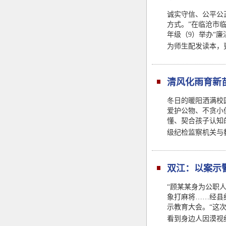
诚实守信、公平公
方式。”在临沧市
年级（9）举办“
为师生配发读本，
清风化雨育新
冬日的暖阳洒满校
爱护公物、不贪小
懂、契合孩子认知
级纪检监察机关与
双江：以案示
“顾某某身为公职
象打麻将……经县
示教育大会。“这
看到身边人因漠视