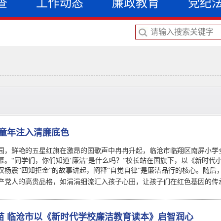
查
工作动态
廉政教育
党纪
为童年注入清廉底色
园，鲜艳的五星红旗在激昂的国歌声中冉冉升起，临沧市临翔区南屏小学全
幕。“同学们，你们知道‘廉洁’是什么吗？”校长站在国旗下，以《新时代
汉杨震“四知拒金”的故事讲起，阐释“自觉自律”是廉洁品行的核心。随
产党人的高贵品格，如涓涓细流汇入孩子心田，让孩子们在红色基因的传
苗 临沧市以《新时代学校廉洁教育读本》启智润心