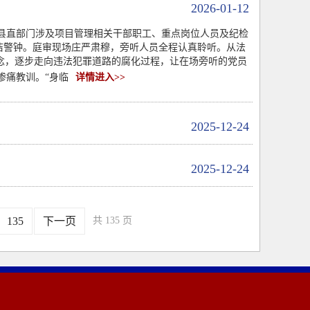
2026-01-12
县直部门涉及项目管理相关干部职工、重点岗位人员及纪检
廉洁警钟。庭审现场庄严肃穆，旁听人员全程认真聆听。从法
念，逐步走向违法犯罪道路的腐化过程，让在场旁听的党员
惨痛教训。“身临
详情进入>>
2025-12-24
2025-12-24
135
下一页
共 135 页