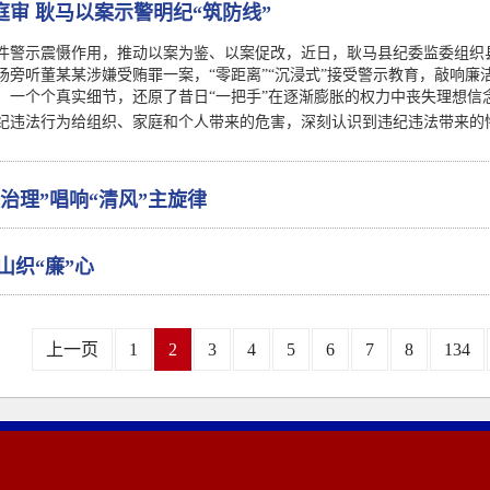
庭审 耿马以案示警明纪“筑防线”
件警示震慑作用，推动以案为鉴、以案促改，近日，耿马县纪委监委组织
现场旁听董某某涉嫌受贿罪一案，“零距离”“沉浸式”接受警示教育，敲响
，一个个真实细节，还原了昔日“一把手”在逐渐膨胀的权力中丧失理想信
纪违法行为给组织、家庭和个人带来的危害，深刻认识到违纪违法带来的
治理”唱响“清风”主旋律
山织“廉”心
上一页
1
2
3
4
5
6
7
8
134