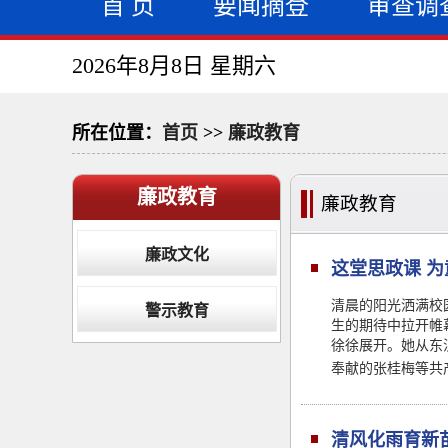
首 页
要闻摘登
审查调
2026年8月8日 星期六
所在位置：
首页
>>
廉政教育
廉政教育
廉政教育
廉政文化
这堂思政课 
清晨的阳光洒满校
警示教育
生的期待中拉开帷
徐徐展开。她从东
奉献的张桂梅等共
清风化雨育新