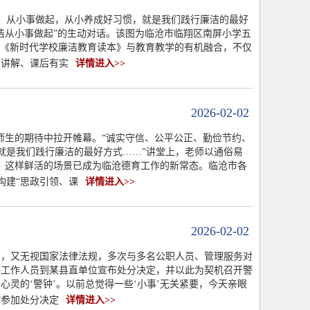
。从小事做起，从小养成好习惯，就是我们践行廉洁的最好
洁从小事做起”的生动对话。该图为临沧市临翔区南屏小学五
索《新时代学校廉洁教育读本》与教育教学的有机融合，不仅
有讲解、课后有实
详情进入>>
2026-02-02
师生的期待中拉开帷幕。“诚实守信、公平公正、勤俭节约、
就是我们践行廉洁的最好方式……”讲堂上，老师以通俗易
，这样鲜活的场景已成为临沧德育工作的新常态。临沧市各
构建“思政引领、课
详情进入>>
2026-02-02
品，又无视国家法律法规，多次与多名公职人员、管理服务对
委工作人员到某县直单位宣布处分决定，并以此为契机召开警
灵的‘警钟’。以前总觉得一些‘小事’无关紧要，今天亲眼
”参加处分决定
详情进入>>