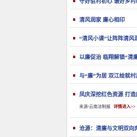
守好驻村初心 谱好乡村
清风润家 廉心相印
“清风小课”让阵阵清风
以廉促治 临翔解锁“清
与“廉”为居 双江绘就
凤庆深挖红色资源 打造
来源/云南法制报
详情进入>>
沧源：清廉与文明双向奔