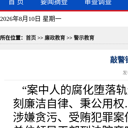
首 页
要闻摘登
审查调查
2026年8月10日 星期一
所在位置：
首页
>>
廉政教育
>>
警示教育
敲警
发
“案中人的腐化堕落
刻廉洁自律、秉公用权
涉嫌贪污、受贿犯罪案