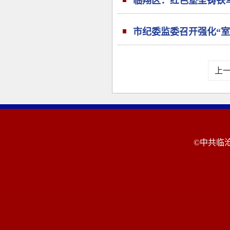
临翔区：红色堡垒铸铁军
市纪委监委召开强化“
上
©中共临