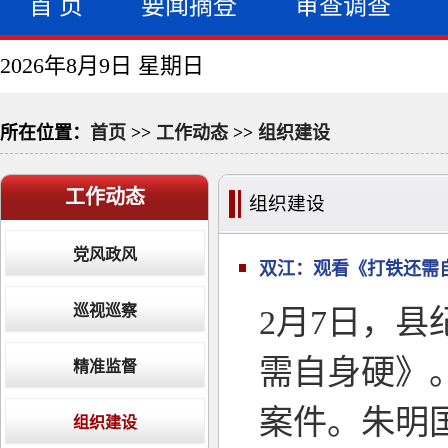
首 页
要闻摘登
审查调查
2026年8月9日 星期日
所在位置：
首页
>>
工作动态
>>
组织建设
工作动态
组织建设
党风政风
双江：观看《打铁还需
巡视巡察
2月7日，
需自身硬》
精准监督
案件。朱明
组织建设