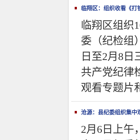
临翔区：组织收看《打
临翔区组织
委（纪检组
日至2月8日
共产党纪律
观看专题片
沧源：县纪委组织集中
2月6日上