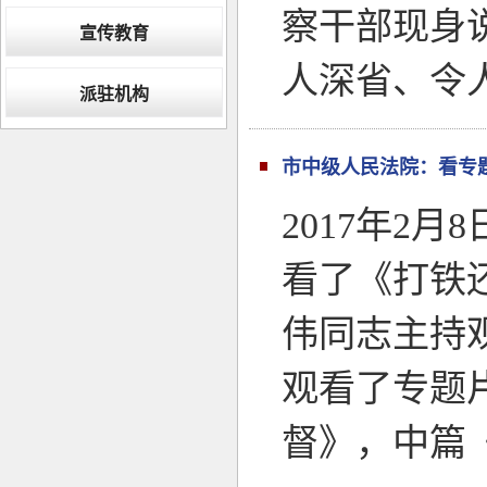
察干部现身
宣传教育
人深省、令
派驻机构
市中级人民法院：看专
2017年2
看了《打铁
伟同志主持
观看了专题
督》，中篇