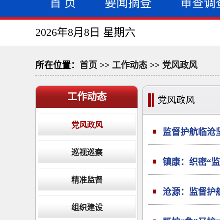
首 页
要闻摘登
审查调
2026年8月8日 星期六
所在位置：
首页
>>
工作动态
>>
党风政风
工作动态
党风政风
党风政风
监督护航临沧
巡视巡察
镇康：织密“监
精准监督
沧源：监督护
组织建设