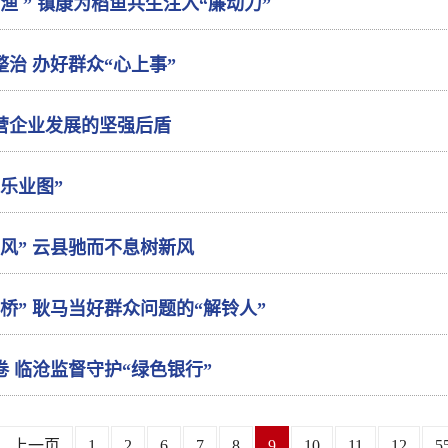
“渔 ” 镇康为稻鱼共生注入“廉动力”
整治 办好群众“心上事”
营企业发展的坚强后盾
乐业图”
风” 云县驰而不息树新风
桥” 耿马当好群众问题的“解铃人”
 临沧监督守护“绿色银行”
上一页
1
2
6
7
8
9
10
11
12
5