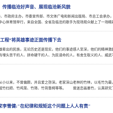
、传播临沧好声音、展现临沧新风貌
市委、市政府主办，市委宣传部、市文体广电和新闻出版局、市总工会承办
中心体育馆举行，来自全国、全省及临沧的歌手为现场观众献上了一场精
大工程”将英雄事迹正面传播下去
雄辈出的民族，无论历史还是现实，他们的事迹感人至深，他们的精神激
有埋头苦干的人、拼命硬干的人、为民请命的人，有舍生取义的人、威武
从小以来，不曾偏颇，并且爱之弥深。老家深山老林的竹林，以毛竹为最
成竹扫把、竹鸡笼、竹筛、竹背靠椅等等。 曾迷恋画墨竹，认真研究
家李雪健:"在纪律和规矩这个问题上人人有责"