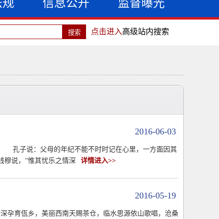
法规
信息公开
监督曝光
点击进入
高级站内搜索
2016-06-03
” 孔子说：父母的年纪不能不时时记在心里，一方面因其
穆说，“惟其忧乐之情深
详情进入>>
2016-05-19
情深孕育佤乡，美丽西南天赐茶仓，临水思源依山歌唱，沧桑