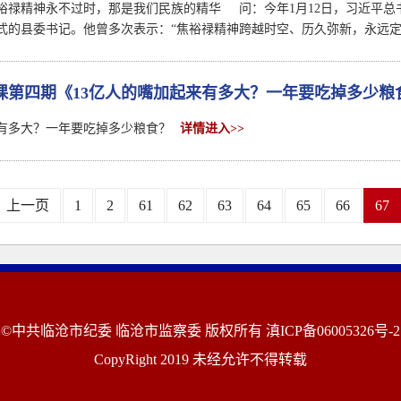
禄精神永不过时，那是我们民族的精华 问：今年1月12日，习近平总
式的县委书记。他曾多次表示：“焦裕禄精神跨越时空、历久弥新，永远
课第四期《13亿人的嘴加起来有多大？一年要吃掉多少粮
来有多大？一年要吃掉多少粮食？
详情进入>>
上一页
1
2
61
62
63
64
65
66
67
©中共临沧市纪委 临沧市监察委 版权所有
滇ICP备06005326号-2
CopyRight 2019 未经允许不得转载