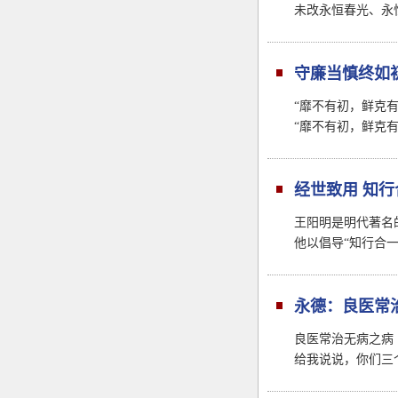
未改永恒春光、永
守廉当慎终如
“靡不有初，鲜克
“靡不有初，鲜克
经世致用 知行
王阳明是明代著名
他以倡导“知行合
永德：良医常
良医常治无病之病
给我说说，你们三