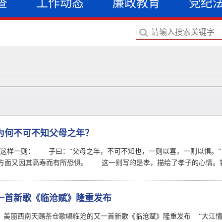
查
工作动态
廉政教育
党纪
为何不可不知父母之年？
有这样一则： 子曰：“父母之年，不可不知也，一则以喜，一则以惧。
方面又因其高寿而有所恐惧。 这一则写的是孝，描绘了孝子的心情。钱
一首新歌《临沧赋》隆重发布
 美丽西南天赐茶仓歌唱临沧的又一首新歌《临沧赋》隆重发布 “大江