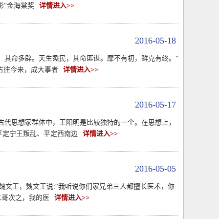
影“金海棠奖
详情进入>>
2016-05-18
帝，其命多辟。天生烝民，其命匪谌。靡不有初，鲜克有终。”
古往今来，成大事者
详情进入>>
2016-05-17
古代思想家群体中，王阳明是比较独特的一个。在思想上，
平定宁王叛乱、平定西南边
详情进入>>
2016-05-05
魏文王，魏文王说:“我听说你们家兄弟三人都擅长医术，你
二哥次之，我的医
详情进入>>