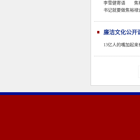
李雪健寄语 焦裕
书记就要做焦裕禄
廉洁文化公开
13亿人的嘴加起