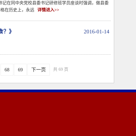
书记在同中央党校县委书记研修班学员座谈时强调，做县委
定格在历史上，永远
详情进入>>
食？》
2016-01-14
68
69
下一页
共 69 页