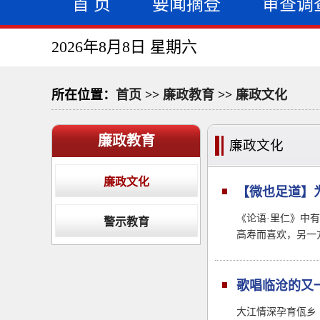
首 页
要闻摘登
审查调
2026年8月8日 星期六
所在位置：
首页
>>
廉政教育
>>
廉政文化
廉政教育
廉政文化
廉政文化
【微也足道】
《论语·里仁》中
警示教育
高寿而喜欢，另一
歌唱临沧的又
大江情深孕育佤乡