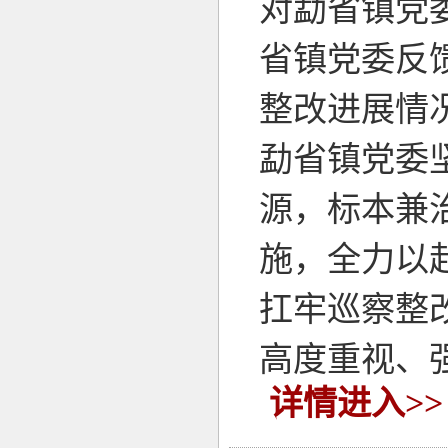
对勐省镇党委
省镇党委反
整改进展情
勐省镇党委
源，标本兼
施，全力以
扛牢巡察整
高度重视、
详情进入>>