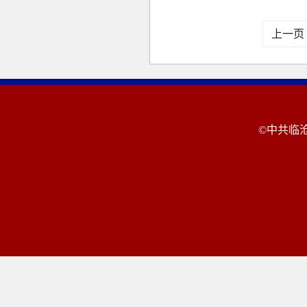
上一页
©中共临