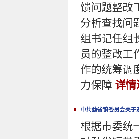
馈问题整改
分析查找问
组书记任组
员的整改工
作的统筹调
力保障
详情
中共勐省镇委员会关于
根据市委统一