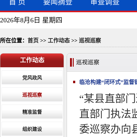
首 页
要闻摘登
审查调查
2026年8月6日 星期四
所在位置：
首页
>>
工作动态
>>
巡视巡察
工作动态
巡视巡察
党风政风
临沧构建“闭环式”监督
巡视巡察
“某县直部
直部门执法
精准监督
委巡察办向
组织建设