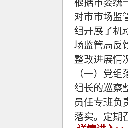
根据市委统一
对市市场监
组开展了机动
场监管局反
整改进展情
（一）党组
组长的巡察
员任专班负
落实。定期