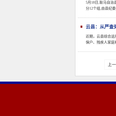
5月18日,耿马
分12个组,由县
云县：从严查
近期，云县综合运
保户、残疾人家庭
上一