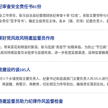
纪审查安全责任书81份
全工作责任，耿马自治县纪委围绕执纪审查十条“红线”，采取主要领导与
全责任“签字背书”。确定五级责任主体。各乡（镇、农场）纪委负责人、
挥好党风政风特邀监督员作用
地，带来菜花和秧苗的絮语，耿马佤族“青苗节”如期来临，为防止“节日病
风政风特邀监督员全程参与监督检查，进一步拓宽监督渠道，延伸监督触
建设约谈105人
对11个乡镇党政主要负责人、纪委书记和县直部门主要负责人共105人
，再提醒、再警示、再教育，切实把压力传导到位，确保责任落到实处。
特邀监督员助力纪律作风监督检查