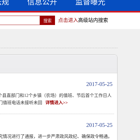
法规
信息公开
监督曝光
点击进入
高级站内搜索
2017-05-25
个县直部门和12个乡镇（农场）的值班、节后首个工作日人
门值班电话未接听未回
详情进入>>
2017-05-25
追究情况进行了通报，进一步严肃政风政纪、确保政令畅通。