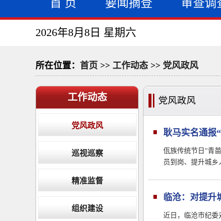
首 页
要闻摘登
审查调
2026年8月8日 星期六
所在位置：
首页
>>
工作动态
>>
党风政风
工作动态
党风政风
党风政风
耿马实名通报
佤族传统节日“青
巡视巡察
员到岗、提升城乡
精准监督
临沧：对提升
组织建设
近日，临沧市纪委