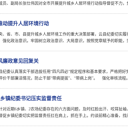
成员、副局长张仕伟因对全市开展提升城乡人居环境行动指导督促不力，
推动提升人居环境行动
央、省、市、县提升城乡人居环境工作的重大决策部署，云县纪委切实履
。强化政治意识。牢固树立政治意识、大局意识，按照党章赋予的职能，
风廉政意见回复关
县纪委认真落实干部选拔任用“四凡四必”规定程序和基本要求，严格把好
评价干部廉洁情况，防止干部“带病提拔”、“带病上岗”。 强化审核流程
名乡镇纪委书记压实监督责任
针对近期6乡镇、2农场纪委存在的六方面问题，及时红脸出汗、咬耳扯
督促乡镇纪委切实把监督责任扛在肩上，抓在手上。约谈前精心准备，找