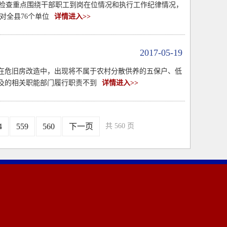
查。检查重点围绕干部职工到岗在位情况和执行工作纪律情况，
对全县76个单位
详情进入>>
2017-05-19
在危旧房改造中，出现将不属于农村分散供养的五保户、低
及的相关职能部门履行职责不到
详情进入>>
4
559
560
下一页
共 560 页