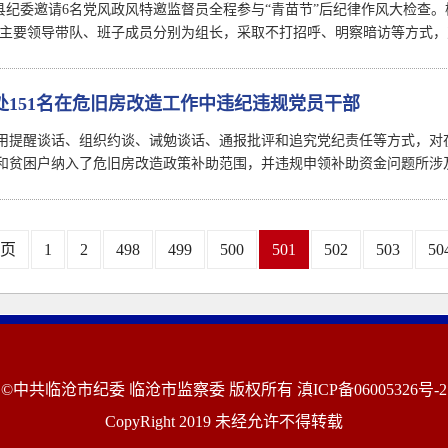
自治县纪委邀请6名党风政风特邀监督员全程参与“青苗节”后纪律作风大检
纪委主要领导带队、班子成员分别为组长，采取不打招呼、明察暗访等方式，
处151名在危旧房改造工作中违纪违规党员干部
用提醒谈话、组织约谈、诫勉谈话、通报批评和追究党纪责任等方式，对
和贫困户纳入了危旧房改造政策补助范围，并违规申领补助资金问题所涉
页
1
2
498
499
500
501
502
503
50
©中共临沧市纪委 临沧市监察委 版权所有
滇ICP备06005326号-2
CopyRight 2019 未经允许不得转载