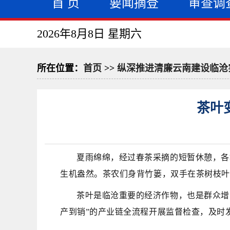
首 页
要闻摘登
审查调
2026年8月8日 星期六
所在位置：
首页
>>
纵深推进清廉云南建设临沧
茶叶
夏雨绵绵，经过春茶采摘的短暂休憩，
各
生机盎然。茶农们身背竹篓，双手在茶树枝叶
茶叶是临沧重要的经济作物，也是群众增
产到销”的产业链全流程开展监督检查，及
时