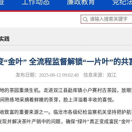
查
工作动态
廉政教育
党纪
实践
变“金叶” 全流程监督解锁“一片叶”的共
发布日期：2025-08-12 09:02:40 信息来源：双江
地的茶园重焕生机。走进双江县勐库镇小户赛村古茶园，放眼
间熟练地采摘着鲜嫩的茶芽，脸上洋溢着丰收的喜悦
。
收致富的重要来源之一。临沧市各级纪检监察机关
坚持把护航
发现并解决茶叶产销中的问题，确保
“绿叶”真正变成富民“金叶