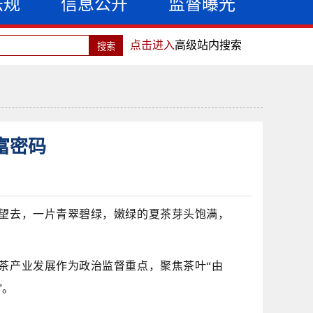
法规
信息公开
监督曝光
点击进入
高级站内搜索
富密码
望去，
一片
青翠碧绿
，
嫩绿的夏茶芽头饱满，
茶产业发展作为
政治
监督重
点，聚焦茶叶
“由
”。