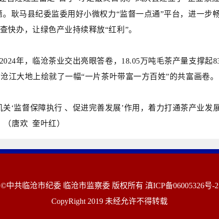
难题。耿马县纪委监委用好小微权力“监督一点通”平台，进一步
查快办，让绿色产业持续释放“红利”。
2024年，临沧茶业交出亮眼答卷，18.05万吨毛茶产量支撑起8
在沧江大地上绘就了一幅“一片茶叶带富一方百姓”的共富画卷。
机关‘监督保障执行 、促进完善发展’作用，着力打通茶产业
。（唐欢 奎叶红）
©中共临沧市纪委 临沧市监察委 版权所有
滇ICP备06005326号-2
CopyRight 2019 未经允许不得转载