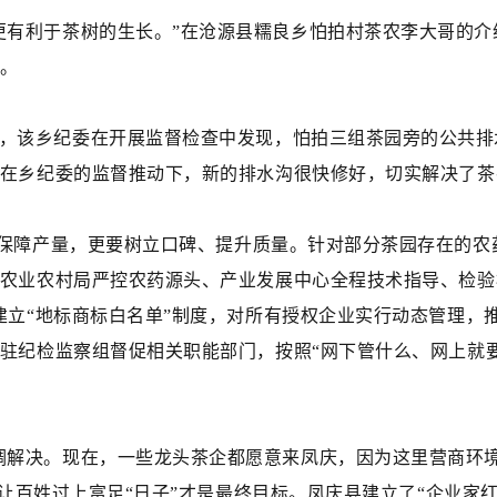
更有利于茶树的生长。”在沧源县糯良乡怕拍村茶农李大哥的
。
，该乡纪委在开展监督检查中发现，怕拍三组茶园旁的公共排
在乡纪委的监督推动下，新的排水沟很快修好，切实解决了茶
仅要保障产量，更要树立口碑、提升质量。针对部分茶园存在的
农业农村局严控农药源头、产业发展中心全程技术指导、检验
建立“地标商标白名单”制度，对所有授权企业实行动态管理，
驻纪检监察组督促相关职能部门，按照“网下管什么、网上就
调解决。现在，一些龙头茶企都愿意来凤庆，因为这里营商环
，让百姓过上富足“日子”才是最终目标。凤庆县建立了“企业家红