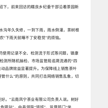
介绍下，前来回访的糯良乡纪委干部沿着茶园新
水沟年久失修，
一
到下雨
，
雨水倒灌，茶树根
农
“下雨天就睡不了安稳觉”的烦恼。
农药使用记录不全、检测流于形式等问题，镇康
检测所随机抽检、市场监管局追溯流通的“四
推动品牌效益显著提升。为保障线上销售茶叶
要管什么”的原则，共同打击网络销售乱象，切
境好。”云南凤宁茶业有限公司负责人说。树好
色驿站”，由县领导“领班”、监督部门“坐