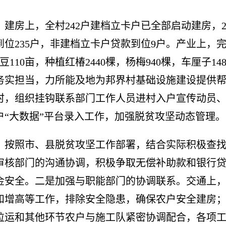
。
建房上，全村
242
户建档立卡户已全部启动建房，
到位
235
户，非建档立卡户贷款到位
9
户。产业上，
豆
110
亩，种植红椿
2440
棵，杨梅
940
棵，车厘子
14
务实担当，力所能及地为邦界村基础设施建设提供
时，组织挂钩联系部门工作人员进村入户宣传动员
户
“
大数据
”
平台录入工作，加强脱贫攻坚动态管理。
。
按照市、县脱贫攻坚工作部署，结合实际积极查
审核部门的沟通协调，积极争取无偿补助款和银行
金安全。二是加强与职能部门的协调联系。交通上
和增高等工作，排除安全隐患，确保农户安全建房
拉运和其他环节农户与施工队紧密协调配合，各项