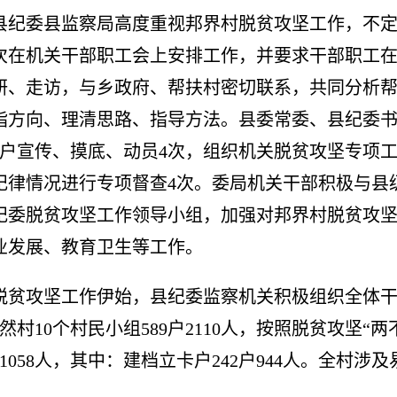
县纪委县监察局高度重视邦界村脱贫攻坚工作，不
次在机关干部职工会上安排工作，并要求干部职工
研、走访，与乡政府、帮扶村密切联系，共同分析
指方向、理清思路、指导方法。县委常委、县纪委
户宣传、摸底、动员
4
次，组织机关脱贫攻坚专项
纪律情况进行专项督查
4
次。委局机关干部积极与县
纪委脱贫攻坚工作领导小组，加强对邦界村脱贫攻
业发展、教育卫生等工作。
脱贫攻坚工作伊始，县纪委监察机关积极组织全体
然村
10
个村民小组
589
户
2110
人，按照脱贫攻坚
“
两
1058
人，其中：建档立卡户
242
户
944
人。全村涉及