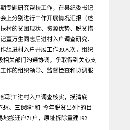
定期专题研究帮扶工作，在县纪委书记
在会上分别进行工作开展情况汇报（述
帮扶村的贫困现状、资源优势、脱贫措
书记董万生同志后进村入户调查研究、
工作组进村入户开展工作
39
人次，组织
级相关部门沟通协调，争取得到关心支
坚工作的组织领导、监督检查和协调服
干部职工进村入户调查核实，摸清底
不愁、三保障
”
和
“
今年脱贫出列
”
的目
易地搬迁户
71
户，原址拆除重建
192