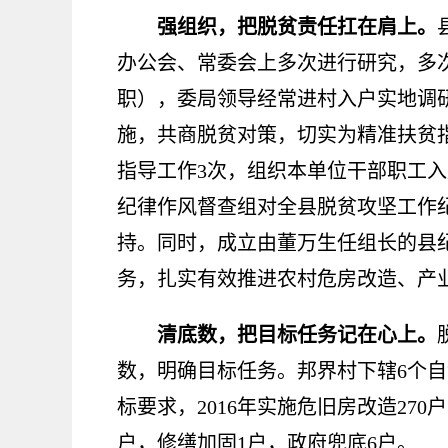
强组织，把脱贫责任扛在肩上。
办公会、常委会上多次进行研究，多
职），委局领导经常进村入户实地调
施，共商脱贫对策，切实为精准扶贫
指导工作
3
次，组织本单位干部职工入
纪律作风督查组对全县脱贫攻坚工作
持。同时，成立由董万生任组长的县
务，扎实有效推进农村危房改造、产
清底数，把目标任务记在心上。
数，明确目标任务。邦界村下辖
6
个自
标要求，
2016
年实施危旧房改造
270
户
户，修缮加固
1
户，政府兜底
6
户。