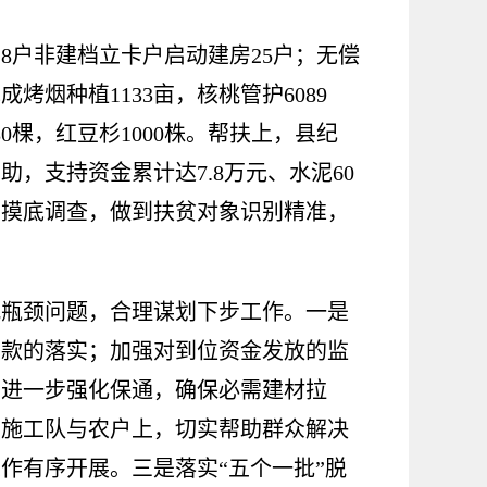
28
户非建档立卡户启动建房
25
户；无偿
完成烤烟种植
1133
亩，核桃管护
6089
80
棵，红豆杉
1000
株。帮扶上，县纪
帮助，支持资金累计达
7.8
万元、水泥
60
、摸底调查，做到扶贫对象识别精准，
找瓶颈问题，合理谋划下步工作。一是
贷款的落实；加强对到位资金发放的监
，进一步强化保通，确保必需建材拉
；施工队与农户上，切实帮助群众解决
工作有序开展。三是落实
“
五个一批
”
脱