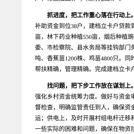
抓进度，把工作重心落在行动上
补助资金到位
38
户，建档立卡户贷款
亩，林下药业种植
550
亩，烟后种植豌
委、市检察院、县水务局等挂钩部门
吨、香蕉苗
1200
株、鸡苗
4800
只。同
帮扶精确，管理精确。完成建档立卡
找问题，把下步工作放在谋划上
强化乡村资金统筹力度。做好与资金
督检查，明确监管责任到人，确保资
运；供电上，及时开展村组电杆迁移
一些实际的困难和问题，确保在物资