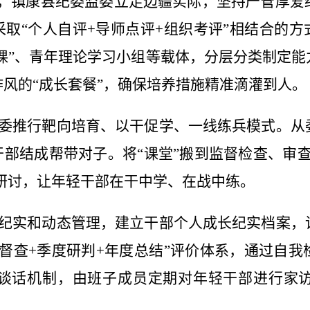
”，镇康县纪委监委立足边疆实际，坚持严管厚
采取“个人自评+导师点评+组织考评”相结合的方
一课”、青年理论学习小组等载体，分层分类制定
风的“成长套餐”，确保培养措施精准滴灌到人。
委推行靶向培育、以干促学、一线练兵模式。从
干部结成帮带对子。将“课堂”搬到监督检查、审
盘研讨，让年轻干部在干中学、在战中练。
纪实和动态管理，建立干部个人成长纪实档案，
常督查+季度研判+年度总结”评价体系，通过自
谈话机制，由班子成员定期对年轻干部进行家