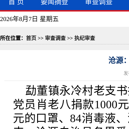
首 页
要闻摘登
审查调查
2026年8月7日 星期五
所在位置：
首页
>>
审查调查
>>
执纪审查
沧源：
发
勐董镇永冷村老支书捐
党员肖老八捐款1000
元的口罩、84消毒液