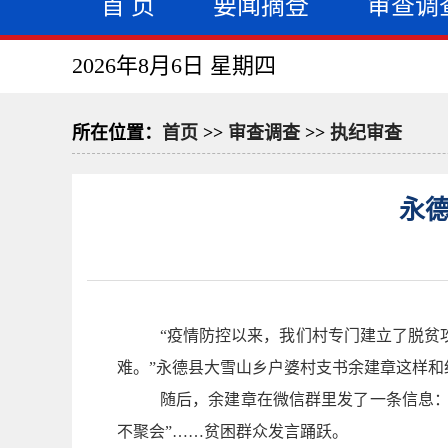
首 页
要闻摘登
审查调
2026年8月6日 星期四
所在位置：
首页
>>
审查调查
>>
执纪审查
永
“疫情防控以来，我们村专门建立了脱贫
难。”永德县
大雪山乡户婆村支书余建章这样和
随后，余建章在微信群里发了一条信息：
不聚会”……贫困群众发言踊跃。