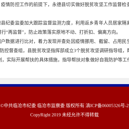
）疫情防控工作的前提下，永德县切实做好脱贫攻坚工作监督检
德县纪委监委加大跟踪监督监测力度，利用返乡青年人员居家隔
行“再监督”，防止政策落实原地不动、打折扣、偏离方向。
困户数据进行比对，着力发现并查处因疫情挪用、截留、占用民
情防控督查组，县脱贫攻坚指挥部成立3个脱贫攻坚调研指导组，
划，实际开展帮扶的具体措施，指导帮扶对象做好自我防护等工
©中共临沧市纪委 临沧市监察委 版权所有
滇ICP备06005326号-2
CopyRight 2019 未经允许不得转载