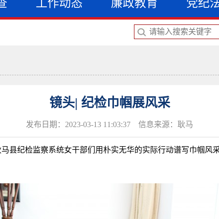
查
工作动态
廉政教育
党纪
镜头| 纪检巾帼展风采
发布日期：2023-03-13 11:03:37 信息来源：耿马
际，耿马县纪检监察系统女干部们用朴实无华的实际行动谱写巾帼