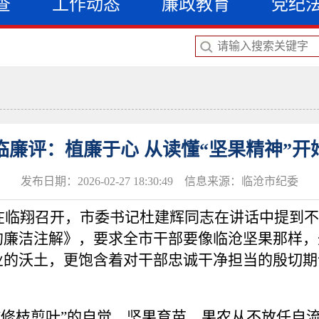
查
工作动态
廉政教育
党纪
临廉评：植廉于心 从读懂“坚果精神”开
发布日期：2026-02-27 18:30:49 信息来源：临沧市纪委
会在临翔召开，市委书记杜建辉同志在讲话中提到
的廉洁注解》，要求全市干部要像临沧坚果那样，
业的沃土，更饱含着对干部忠诚干净担当的殷切期
“修枝剪叶”的自觉。
坚果育苗，果农从不放任自