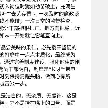
初入岗位时犹如幼苗破土，充满生
剪叶”“去芜存菁”。一次及时的廉政谈
线不能碰；一次日常的监督检查，
才能让干部把根扎正、把方向把稳。近
如从一开始就让它笔直向上。
要品尝美味的果仁，必先撬开坚硬的
的打磨中一点点木质化，最终成为
程，通过完善制度建设，强化他律的刚
员干部明白，制度是“长牙”“带电”
时刻保持清醒头脑，做到心有所
越雷池一步。
仁是洁白的，无杂质、无虚饰，这是
粹，它不是挂在嘴上的口号，而是