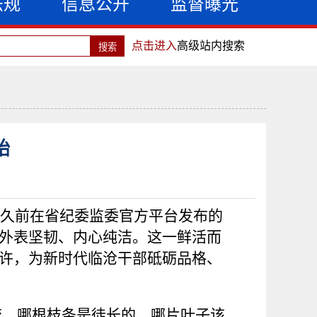
法规
信息公开
监督曝光
点击进入
高级站内搜索
始
不久前在省纪委监委官方平台发布的
外表坚韧、内心纯洁。这一鲜活而
许，为新时代临沧干部砥砺品格、
流，哪根枝条是徒长的，哪片叶子该