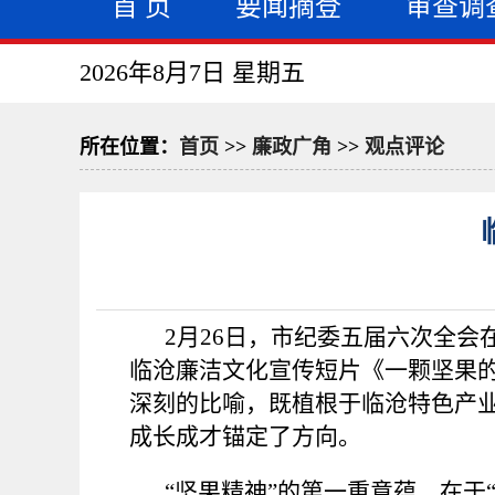
首 页
要闻摘登
审查调
2026年8月7日 星期五
所在位置：
首页
>>
廉政广角
>>
观点评论
2月26日，市纪委五届六次全
临沧廉洁文化宣传短片《一颗坚果
深刻的比喻，既植根于临沧特色产
成长成才锚定了方向。
“坚果精神”的第一重意蕴，在于