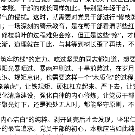
一本账。干部的成长同样如此，特别是年轻干部，
邪气的侵扰。这时，就需要对党员干部进行
“修枝
有；一场深刻的警示教育，是在帮干部看清哪些红
修枝剪叶的过程难免会疼，但正是这些“疼”，
杜渐，道理就在于此，与其等到树长歪了再扶，不
“筑牢防线”的定力。
吃过坚果的同志都知道，想
是阳光暴晒过、暴雨冲刷过、干旱煎熬过，在岁月
意识、规矩意识，也需要这样一个
“木质化”的过
笼禁虎”，让铁规矩、硬杠杠立起来、严下去，让党
深化清廉建设，强化自律的内心修炼，让党员干部
在聚光灯下，还是独处无人时，都能坚守原则，不
“内心洁白”的纯粹。
剥开硬壳后才会发现，坚果
身的最高追求。党员干部的初心，本就应当如此纯