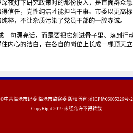
是深夜灯下研究政策时的那份投入，是直面群众急
赢得信任，党性纯洁才能担当干事。市委以更高标
的纯粹，不让杂质污染了党员干部的一腔赤诚。
当成一句漂亮话，而是要把它刻进骨子里、落到行
得住内心的洁白，在各自的岗位上长成一棵顶天立
©中共临沧市纪委 临沧市监察委 版权所有
滇ICP备06005326号-2
CopyRight 2019 未经允许不得转载