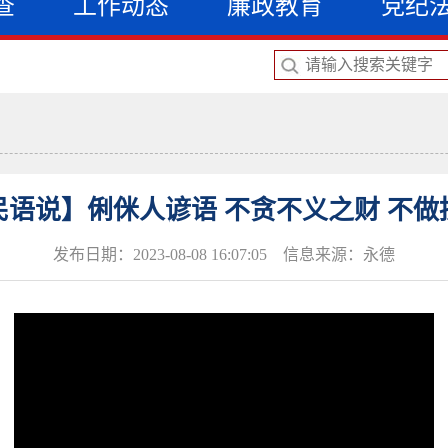
查
工作动态
廉政教育
党纪
民语说】俐侎人谚语 不贪不义之财 不做
发布日期：2023-08-08 16:07:05 信息来源：永德