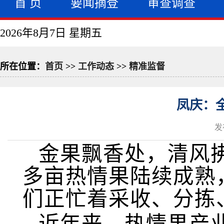
首 页
要闻摘登
审查调查
2026年8月7日 星期五
所在位置：
首页
>>
工作动态
>>
精准监督
凤庆：全
发
金果飘香处，清风
多亩热情果陆续成熟
们正忙着采收、分拣