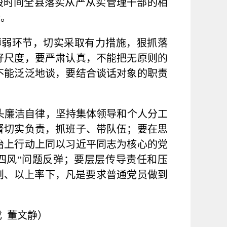
段时间全县落实从严从实管理干部的相
话。
薄弱环节，切实采取有力措施，狠抓落
好尺度，要严肃认真，不能把无原则的
不能泛泛地谈，要结合谈话对象的职责
头廉洁自律，坚持集体领导和个人分工
督切实负责，抓班子、带队伍；要在思
治上行动上同以习近平同志为核心的党
四风
”
问题反弹；要层层传导责任和压
则、以上率下，凡是要求普通党员做到
 董文静）