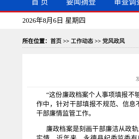
首 页
要闻摘登
审查调
2026年8月6日 星期四
所在位置：
首页
>>
工作动态
>>
党风政风
“这份廉政档案个人事项填报不
作中，针对干部填报不规范、信息
干部廉情监管工作。
廉政档案是刻画干部廉洁从政轨
实情，近年来，永德县纪委监委有