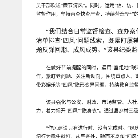
员干部吹送“廉节清风”。同时，运用“信、访、
监督作用，坚持直查快查严查，持续营造“严”
“我们结合日常监督检查、查办
清单排查‘四风’问题线索，既紧盯屡
题反弹回潮、成风成势。”该县纪委
在做好节前提醒的同时，运用“室组地”
作，紧盯老问题、关注新动向，围绕重点人、
带彩娱乐等“四风”隐形变异问题，持续教育监
该县强化与公安、财政、市场监管、人社
力，着力揭开“四风”“隐身衣”。通过县乡村三
“作风建设只有进行时、没有完成时。”
纪行为露头就打、从严查处，驰而不息纠“四风