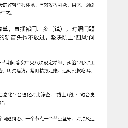
缝衔接的监督举报体系，有效发挥群众、媒体、网络
治生态。
清单，直插部门、乡（镇），对照问题
的新苗头也不放过，坚决防止‘四风’问
节期间落实中央八项规定精神、纠治“四风”工
查、明察暗访，紧盯精致走账、违规公款吃喝、
息化平台强化对比筛查，“线上+线下”融合发
”。
个问题纠治、一个节点一个节点坚守，对顶风违