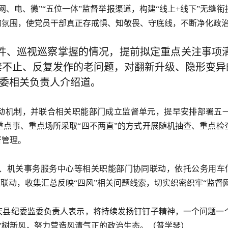
网、电、微”“五位一体”监督举报渠道，构建“线上+线下”无
的氛围，使党员干部真正存戒惧、知敬畏、守底线，不断净化政
案件、巡视巡察掌握的情况，提前拟定重点关注事项
禁不止、反复发作的老问题，对翻新升级、隐形变异
监委相关负责人介绍道。
联动机制，并联合相关职能部门成立监督单元，提早安排部署五一
重点事、重点场所采取“四不两直”的方式开展随机抽查、重点检
督管理。
、机关事务服务中心等相关职能部门协同联动，依托公务用车信
级联动，收集汇总反映“四风”相关问题线索，切实织密织牢“监督网
凤庆县纪委监委负责人表示，将持续发扬钉钉子精神，一个问题一
”树新风，努力营造风清气正的政治生态。
（普学琴）