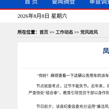
首 页
要闻摘登
审查调
2026年8月8日 星期六
所在位置：
首页
>>
工作动态
>>
党风政风
凤
“你好！麻烦查看一下这辆公务用车的派
节点就是考点，过节不能失节。近年来，
严查快处“组合拳”，教育引导党员干部以身作
节日前夕，该县纪委监委充分运用“廉洁