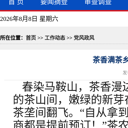
首 页
要闻摘登
审查调查
2026年8月8日 星期六
所在位置：
首页
>>
工作动态
>>
党风政风
茶香满茶
发
春染马鞍山，茶香漫
的茶山间，嫩绿的新芽
茶垄间翻飞。“自从拿
商都是提前预订！”茶