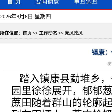
首 页
要闻摘登
审查调查
2026年8月6日 星期四
所在位置：
首页
>>
工作动态
>>
党风政风
镇康：
发
踏入镇康县勐堆乡，
园里徐徐展开，郁郁
蔗田随着群山的轮廓