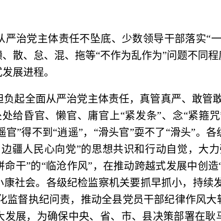
从严治党主体责任不坠底、少数领导干部落实“一
、散、怠、混、拖等“不作为乱作为”问题不同
式发展进程。
担负起全面从严治党主体责任，真管真严、敢管敢
处给昏官、懒官、庸官上“紧发条”、念“紧箍咒
逍遥官”得不到“逍遥”，“滑头官”耍不了“滑头”
，边疆人民心向党”的思想共识和行动自觉，大力
命干”的“临沧作风”，在推动跨越式发展中创造“
康社会。各级纪检监察机关要抓早抓小，持续发
强化监督执纪问责，推动全县党员干部纪律作风
大发展，为
确保中央、省、市、县决策部署在耿