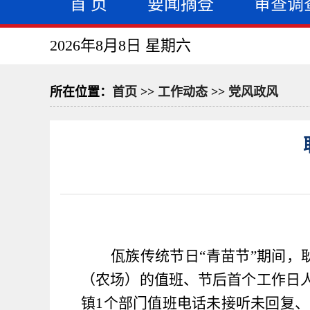
首 页
要闻摘登
审查调
2026年8月8日 星期六
所在位置：
首页
>>
工作动态
>>
党风政风
佤族传统节日“青苗节”期间
（农场）的
值班、节后首个工作日
镇
1
个部门值班电话未接听未回复、