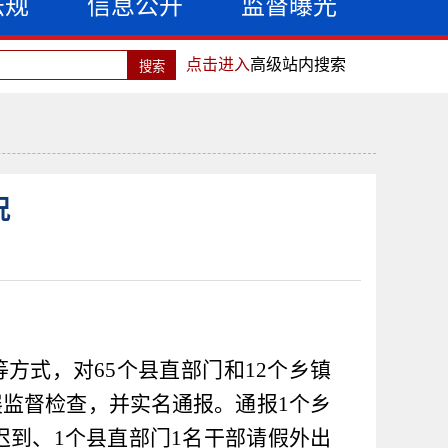
法规
信息公开
监督曝光
点击进入
高级站内搜索
况
等方式，对
65
个县直部门和
12
个乡镇
展监督检查，并实名通报。通报
1
个乡
迟到、
1
个县直部门
1
名干部请假外出