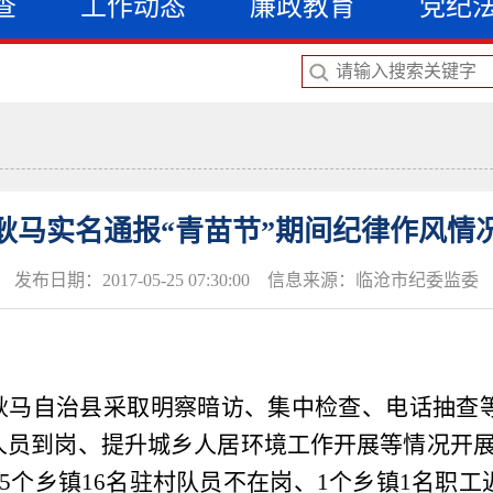
查
工作动态
廉政教育
党纪
耿马实名通报“青苗节”期间纪律作风情
发布日期：2017-05-25 07:30:00 信息来源：临沧市纪委监委
，耿马自治县采取明察暗访、集中检查、电话抽查
人员到岗、提升城乡人居环境工作开展等情况开
5
个乡镇
16
名驻村队员不在岗、
1
个乡镇
1
名职工